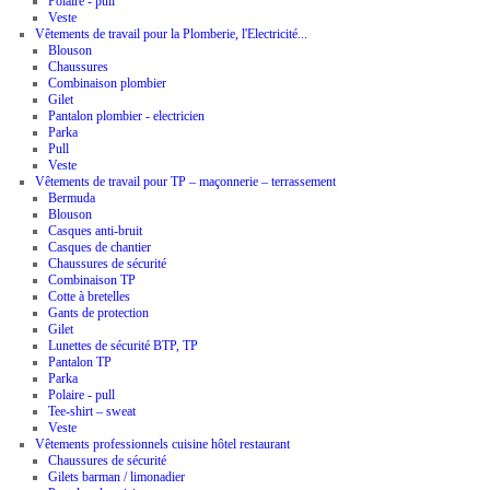
Polaire - pull
Veste
Vêtements de travail pour la Plomberie, l'Electricité...
Blouson
Chaussures
Combinaison plombier
Gilet
Pantalon plombier - electricien
Parka
Pull
Veste
Vêtements de travail pour TP – maçonnerie – terrassement
Bermuda
Blouson
Casques anti-bruit
Casques de chantier
Chaussures de sécurité
Combinaison TP
Cotte à bretelles
Gants de protection
Gilet
Lunettes de sécurité BTP, TP
Pantalon TP
Parka
Polaire - pull
Tee-shirt – sweat
Veste
Vêtements professionnels cuisine hôtel restaurant
Chaussures de sécurité
Gilets barman / limonadier