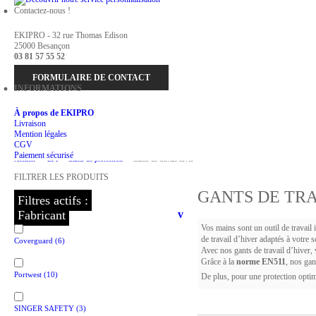
Contactez-nous !
EKIPRO - 32 rue Thomas Edison
25000 Besançon
03 81 57 55 52
FORMULAIRE DE CONTACT
INFORMATIONS
À propos de EKIPRO
Livraison
Mention légales
CGV
Paiement sécurisé
Accueil
>
EPI
>
Gants de protection
>
Gants de travail hiver
FILTRER LES PRODUITS
GANTS DE TRA
Filtres actifs :
Fabricant
v
Vos mains sont un outil de travail 
de travail d’hiver adaptés à votre s
Coverguard
(6)
Avec nos gants de travail d’hiver, 
Grâce à la
norme EN511
, nos gan
Portwest
(10)
De plus, pour une protection opti
SINGER SAFETY
(3)