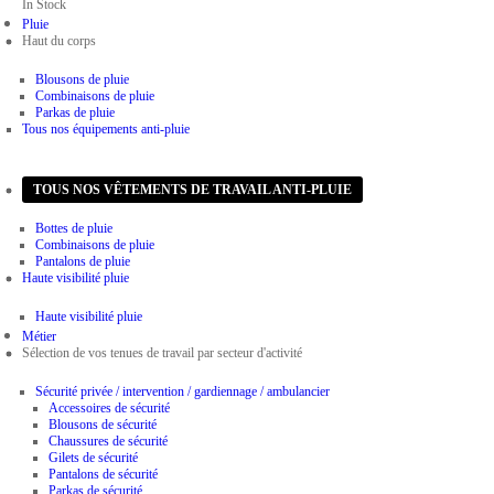
In Stock
Pluie
Haut du corps
Blousons de pluie
Combinaisons de pluie
Parkas de pluie
Tous nos équipements anti-pluie
Bas du corps
TOUS NOS VÊTEMENTS DE TRAVAIL ANTI-PLUIE
Bottes de pluie
Combinaisons de pluie
Pantalons de pluie
Haute visibilité pluie
Haute visibilité pluie
Métier
Sélection de vos tenues de travail par secteur d'activité
Sécurité privée / intervention / gardiennage / ambulancier
Accessoires de sécurité
Blousons de sécurité
Chaussures de sécurité
Gilets de sécurité
Pantalons de sécurité
Parkas de sécurité