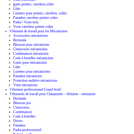
gants peintre, carreleur,solier
Gilet
Lunettes pour peintre, carreleur, solier
Pantalon carreleur peintre solier
Parka / Veste tech.
Veste carreleur peintre solier
Vêtement de travail pour les Mécaniciens
Accessoires mécaniciens
Bermuda
Blouson pour mécanicien
Chaussures mécaniciens
Combinaison mécanicien
Cotte à bretelles mécaniciens
Gants pour mécaniciens
Gilet
Lunettes pour mécaniciens
Pantalon mécanicien
Protection auditive mécaniciens
Veste mécanicien
Vêtement professionnel Grand froid
Vêtements de travail pour Charpentier – ébéniste – menuisier
Bermuda
Blouson pro
Chaussures
Combinaison
Cotte à bretelles
Divers
Pantalon
Parka professionnel