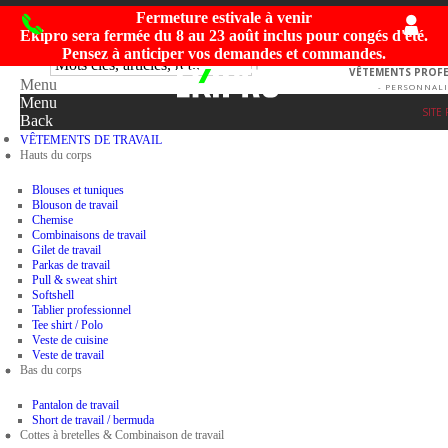
Fermeture estivale à venir
Ekipro sera fermée du
8 au 23 août inclus
pour congés d'été.
Pensez à anticiper vos demandes et commandes.
VÊTEMENTS PROFES
Menu
- PERSONNALI
Menu
SITE
Back
VÊTEMENTS DE TRAVAIL
Hauts du corps
Blouses et tuniques
Blouson de travail
Chemise
Combinaisons de travail
Gilet de travail
Parkas de travail
Pull & sweat shirt
Softshell
Tablier professionnel
Tee shirt / Polo
Veste de cuisine
Veste de travail
Bas du corps
Pantalon de travail
Short de travail / bermuda
Cottes à bretelles & Combinaison de travail