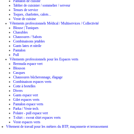
Pantalon de cuisine
Tablier de cuisinier / sommelier / serveur
Tenues de service
Toques, charlottes, calots...
Veste de cuisine
Vêtements professionnels Médical / Multiservices / Collectivité
Blouse | Tuniques
Chasubles
Chaussures / Sabots
Combinaisons jetables
Gants latex et nitrile
Pantalon
Pull
Vêtements professionnels pour les Espaces verts
Bermuda espace vert
Blouson
Casques
Chaussures bûcheronnage, élagage
Combinaison espaces verts
Cotte à bretelles
Divers
Gants espace vert
Gilet espaces verts
Pantalon espace verts
Parka / Veste tech.
Polaire - pull espace vert
T-shirt – sweat shirt espaces verts
Veste espaces verts
Vêtement de travail pour les métiers du BTP, maçonnerie et terrassement