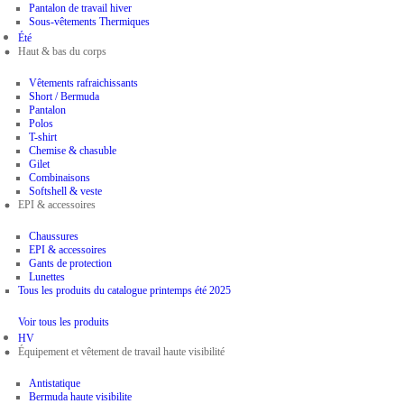
Pantalon de travail hiver
Sous-vêtements Thermiques
Été
Haut & bas du corps
Vêtements rafraichissants
Short / Bermuda
Pantalon
Polos
T-shirt
Chemise & chasuble
Gilet
Combinaisons
Softshell & veste
EPI & accessoires
Chaussures
EPI & accessoires
Gants de protection
Lunettes
Tous les produits du catalogue printemps été 2025
Voir tous les produits
HV
Équipement et vêtement de travail haute visibilité
Antistatique
Bermuda haute visibilite