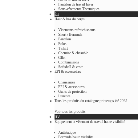
Pantalon de travail hiver
Sous-vêtements Thermiques
Été
Haut & bas du corps
Vêtements rafraichissants
Short / Bermuda
Pantalon
Polos
T-shirt
Chemise & chasuble
Gilet
Combinaisons
Softshell & veste
EPI & accessoires
Chaussures
EPI & accessoires
Gants de protection
Lunettes
Tous les produits du catalogue printemps été 2025
Voir tous les produits
HV
Équipement et vêtement de travail haute visibilité
Antistatique
Bermuda haute visibilite