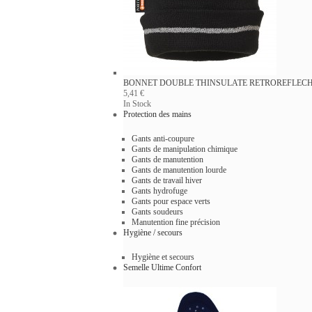
BONNET DOUBLE THINSULATE RETROREFLEC
5,41 €
In Stock
Protection des mains
Gants anti-coupure
Gants de manipulation chimique
Gants de manutention
Gants de manutention lourde
Gants de travail hiver
Gants hydrofuge
Gants pour espace verts
Gants soudeurs
Manutention fine précision
Hygiène / secours
Hygiène et secours
Semelle Ultime Confort