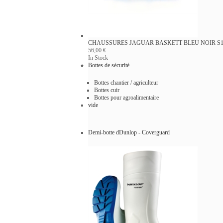
CHAUSSURES JAGUAR BASKETT BLEU NOIR S1P
56,00 €
In Stock
Bottes de sécurité
Bottes chantier / agriculteur
Bottes cuir
Bottes pour agroalimentaire
vide
Demi-botte dDunlop - Coverguard