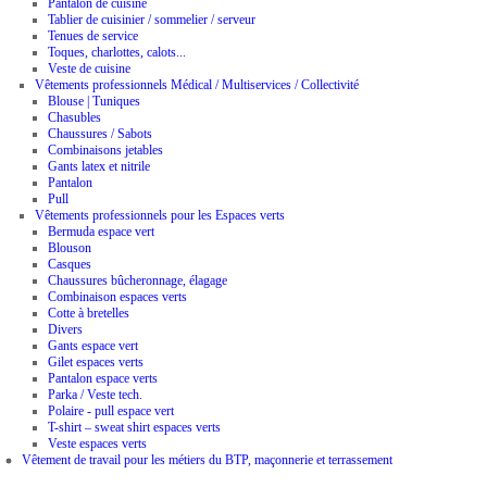
Pantalon de cuisine
Tablier de cuisinier / sommelier / serveur
Tenues de service
Toques, charlottes, calots...
Veste de cuisine
Vêtements professionnels Médical / Multiservices / Collectivité
Blouse | Tuniques
Chasubles
Chaussures / Sabots
Combinaisons jetables
Gants latex et nitrile
Pantalon
Pull
Vêtements professionnels pour les Espaces verts
Bermuda espace vert
Blouson
Casques
Chaussures bûcheronnage, élagage
Combinaison espaces verts
Cotte à bretelles
Divers
Gants espace vert
Gilet espaces verts
Pantalon espace verts
Parka / Veste tech.
Polaire - pull espace vert
T-shirt – sweat shirt espaces verts
Veste espaces verts
Vêtement de travail pour les métiers du BTP, maçonnerie et terrassement