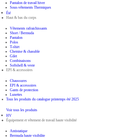
Pantalon de travail hiver
Sous-vêtements Thermiques
Été
Haut & bas du corps
Vêtements rafraichissants
Short / Bermuda
Pantalon
Polos
T-shirt
Chemise & chasuble
Gilet
Combinaisons
Softshell & veste
EPI & accessoires
Chaussures
EPI & accessoires
Gants de protection
Lunettes
Tous les produits du catalogue printemps été 2025
Voir tous les produits
HV
Équipement et vêtement de travail haute visibilité
Antistatique
Bermuda haute visibilite