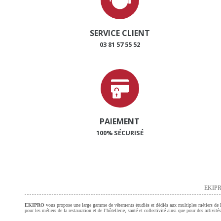
SERVICE CLIENT
03 81 57 55 52
PAIEMENT
100% SÉCURISÉ
EKIPR
EKIPRO
vous propose une large gamme de vêtements étudiés et dédiés aux multiples métiers de l’a
pour les métiers de la restauration et de l’hôtellerie, santé et collectivité ainsi que pour des activi