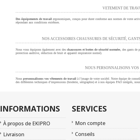
VETEMENT DE TRAV
Des équipements de travail
ergonomiques, conçus pour durer conforme aux normes de votre activ
répondant aux conditions extrêmes.
NOS ACCESSOIRES CHAUSSURES DE SÉCURITÉ, GANTS
Nous vous équipons également avec des
chaussures et bottes de sécurité normées
, des gants de p
protection auditive, réduction de bruit et appareil respiratoire normé).
NOUS PERSONNALISONS VOS 
Nous
personnalisons vos vêtements de travail
à l’image de votre société. Notre équipe de consei
des différentes techniques d’impressions (broderie, sérigraphie) et à nos équipes PAO intégrés, nou
INFORMATIONS
SERVICES
Mon compte
À propos de EKIPRO
Conseils
Livraison