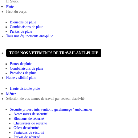
In Stock
Pluie
Haut du corps
Blousons de pluie
Combinaisons de pluie
Parkas de pluie
Tous nos équipements anti-pluie
Bas du corps
TOUS NOS VÊTEMENTS DE TRAVAIL ANTI-PLUIE
Bottes de pluie
Combinaisons de pluie
Pantalons de pluie
Haute visibilité pluie
Haute visibilité pluie
Métier
Sélection de vos tenues de travail par secteur d'activité
Sécurité privée / intervention / gardiennage / ambulancier
Accessoires de sécurité
Blousons de sécurité
Chaussures de sécurité
Gilets de sécurité
Pantalons de sécurité
Parkas de sécurité