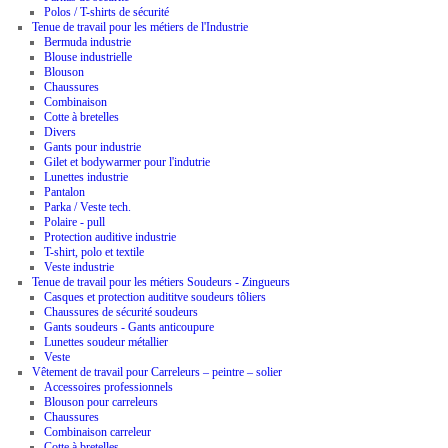
Polos / T-shirts de sécurité
Tenue de travail pour les métiers de l'Industrie
Bermuda industrie
Blouse industrielle
Blouson
Chaussures
Combinaison
Cotte à bretelles
Divers
Gants pour industrie
Gilet et bodywarmer pour l'indutrie
Lunettes industrie
Pantalon
Parka / Veste tech.
Polaire - pull
Protection auditive industrie
T-shirt, polo et textile
Veste industrie
Tenue de travail pour les métiers Soudeurs - Zingueurs
Casques et protection audititve soudeurs tôliers
Chaussures de sécurité soudeurs
Gants soudeurs - Gants anticoupure
Lunettes soudeur métallier
Veste
Vêtement de travail pour Carreleurs – peintre – solier
Accessoires professionnels
Blouson pour carreleurs
Chaussures
Combinaison carreleur
Cotte à bretelles