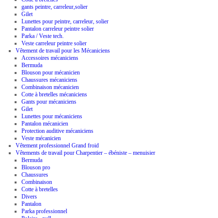
gants peintre, carreleur,solier
Gilet
Lunettes pour peintre, carreleur, solier
Pantalon carreleur peintre solier
Parka / Veste tech.
Veste carreleur peintre solier
Vêtement de travail pour les Mécaniciens
Accessoires mécaniciens
Bermuda
Blouson pour mécanicien
Chaussures mécaniciens
Combinaison mécanicien
Cotte à bretelles mécaniciens
Gants pour mécaniciens
Gilet
Lunettes pour mécaniciens
Pantalon mécanicien
Protection auditive mécaniciens
Veste mécanicien
Vêtement professionnel Grand froid
Vêtements de travail pour Charpentier – ébéniste – menuisier
Bermuda
Blouson pro
Chaussures
Combinaison
Cotte à bretelles
Divers
Pantalon
Parka professionnel