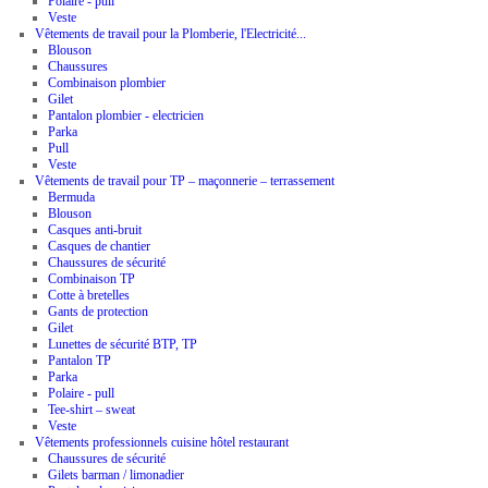
Polaire - pull
Veste
Vêtements de travail pour la Plomberie, l'Electricité...
Blouson
Chaussures
Combinaison plombier
Gilet
Pantalon plombier - electricien
Parka
Pull
Veste
Vêtements de travail pour TP – maçonnerie – terrassement
Bermuda
Blouson
Casques anti-bruit
Casques de chantier
Chaussures de sécurité
Combinaison TP
Cotte à bretelles
Gants de protection
Gilet
Lunettes de sécurité BTP, TP
Pantalon TP
Parka
Polaire - pull
Tee-shirt – sweat
Veste
Vêtements professionnels cuisine hôtel restaurant
Chaussures de sécurité
Gilets barman / limonadier