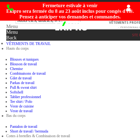
Fermeture estivale à venir
Ekipro sera fermée du
8 au 23 août inclus
pour congés d'été.
Pensez à anticiper vos demandes et commandes.
VÊTEMENTS PROFES
Menu
- PERSONNALI
Menu
SITE
Back
VÊTEMENTS DE TRAVAIL
Hauts du corps
Blouses et tuniques
Blouson de travail
Chemise
Combinaisons de travail
Gilet de travail
Parkas de travail
Pull & sweat shirt
Softshell
Tablier professionnel
Tee shirt / Polo
Veste de cuisine
Veste de travail
Bas du corps
Pantalon de travail
Short de travail / bermuda
Cottes à bretelles & Combinaison de travail