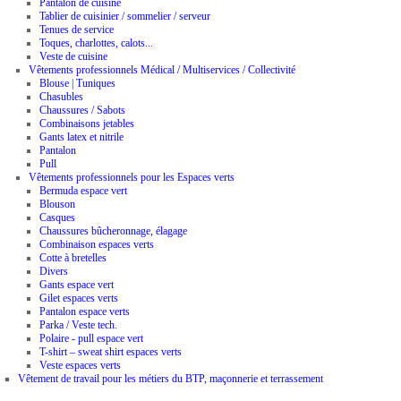
Pantalon de cuisine
Tablier de cuisinier / sommelier / serveur
Tenues de service
Toques, charlottes, calots...
Veste de cuisine
Vêtements professionnels Médical / Multiservices / Collectivité
Blouse | Tuniques
Chasubles
Chaussures / Sabots
Combinaisons jetables
Gants latex et nitrile
Pantalon
Pull
Vêtements professionnels pour les Espaces verts
Bermuda espace vert
Blouson
Casques
Chaussures bûcheronnage, élagage
Combinaison espaces verts
Cotte à bretelles
Divers
Gants espace vert
Gilet espaces verts
Pantalon espace verts
Parka / Veste tech.
Polaire - pull espace vert
T-shirt – sweat shirt espaces verts
Veste espaces verts
Vêtement de travail pour les métiers du BTP, maçonnerie et terrassement