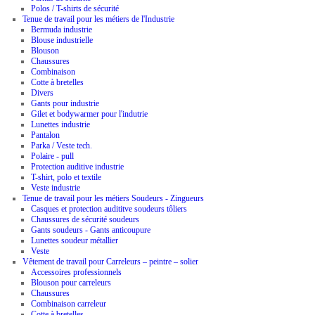
Polos / T-shirts de sécurité
Tenue de travail pour les métiers de l'Industrie
Bermuda industrie
Blouse industrielle
Blouson
Chaussures
Combinaison
Cotte à bretelles
Divers
Gants pour industrie
Gilet et bodywarmer pour l'indutrie
Lunettes industrie
Pantalon
Parka / Veste tech.
Polaire - pull
Protection auditive industrie
T-shirt, polo et textile
Veste industrie
Tenue de travail pour les métiers Soudeurs - Zingueurs
Casques et protection audititve soudeurs tôliers
Chaussures de sécurité soudeurs
Gants soudeurs - Gants anticoupure
Lunettes soudeur métallier
Veste
Vêtement de travail pour Carreleurs – peintre – solier
Accessoires professionnels
Blouson pour carreleurs
Chaussures
Combinaison carreleur
Cotte à bretelles