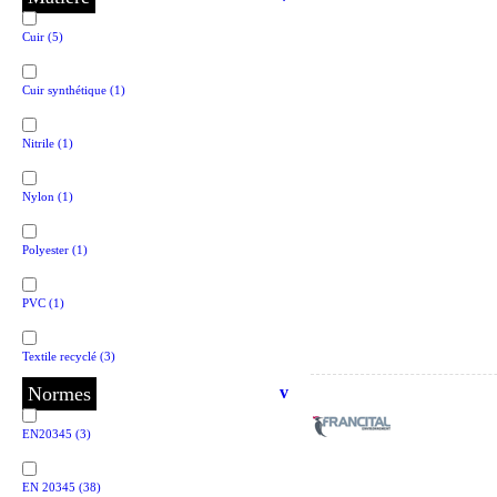
Cuir
(5)
Sanipod
(1)
Cuir synthétique
(1)
Seeds
(1)
Nitrile
(1)
Snickers
(2)
Nylon
(1)
Solidur
(1)
Polyester
(1)
U-Power
(8)
PVC
(1)
UVEX HECKEL
(7)
Textile recyclé
(3)
Normes
v
EN20345
(3)
EN 20345
(38)