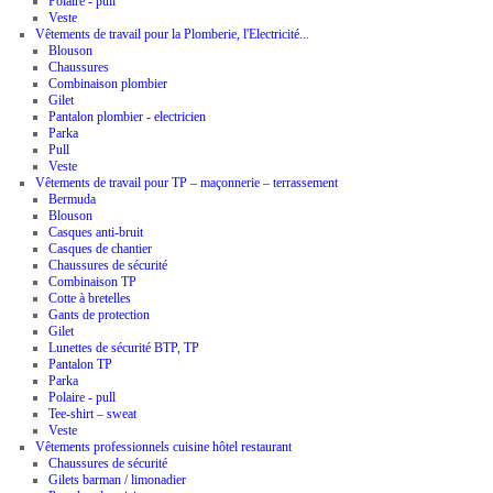
Polaire - pull
Veste
Vêtements de travail pour la Plomberie, l'Electricité...
Blouson
Chaussures
Combinaison plombier
Gilet
Pantalon plombier - electricien
Parka
Pull
Veste
Vêtements de travail pour TP – maçonnerie – terrassement
Bermuda
Blouson
Casques anti-bruit
Casques de chantier
Chaussures de sécurité
Combinaison TP
Cotte à bretelles
Gants de protection
Gilet
Lunettes de sécurité BTP, TP
Pantalon TP
Parka
Polaire - pull
Tee-shirt – sweat
Veste
Vêtements professionnels cuisine hôtel restaurant
Chaussures de sécurité
Gilets barman / limonadier