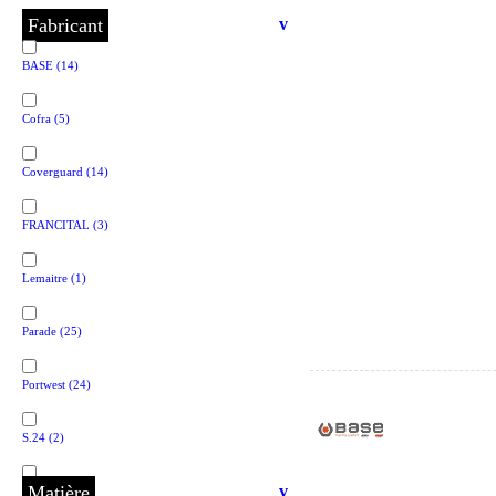
Fabricant
v
BASE
(14)
Cofra
(5)
Coverguard
(14)
FRANCITAL
(3)
Lemaitre
(1)
Parade
(25)
Portwest
(24)
S.24
(2)
Matière
v
Safety jogger
(2)