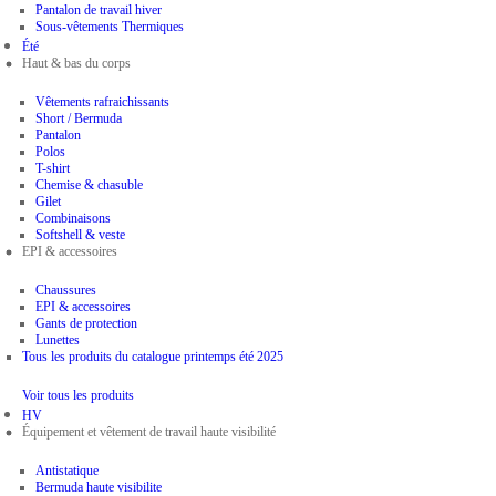
Pantalon de travail hiver
Sous-vêtements Thermiques
Été
Haut & bas du corps
Vêtements rafraichissants
Short / Bermuda
Pantalon
Polos
T-shirt
Chemise & chasuble
Gilet
Combinaisons
Softshell & veste
EPI & accessoires
Chaussures
EPI & accessoires
Gants de protection
Lunettes
Tous les produits du catalogue printemps été 2025
Voir tous les produits
HV
Équipement et vêtement de travail haute visibilité
Antistatique
Bermuda haute visibilite