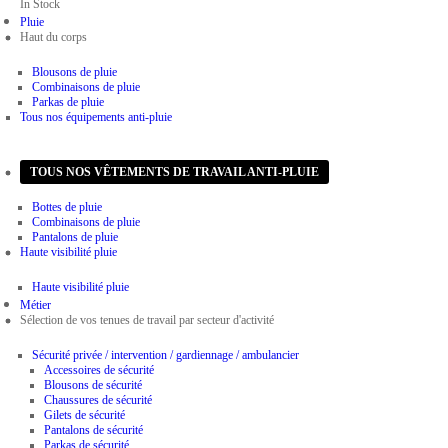
In Stock
Pluie
Haut du corps
Blousons de pluie
Combinaisons de pluie
Parkas de pluie
Tous nos équipements anti-pluie
Bas du corps
TOUS NOS VÊTEMENTS DE TRAVAIL ANTI-PLUIE
Bottes de pluie
Combinaisons de pluie
Pantalons de pluie
Haute visibilité pluie
Haute visibilité pluie
Métier
Sélection de vos tenues de travail par secteur d'activité
Sécurité privée / intervention / gardiennage / ambulancier
Accessoires de sécurité
Blousons de sécurité
Chaussures de sécurité
Gilets de sécurité
Pantalons de sécurité
Parkas de sécurité