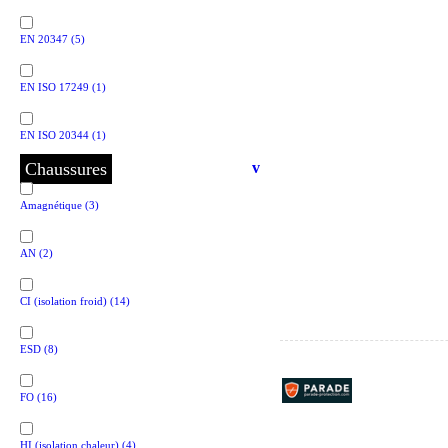
EN 20347
(5)
EN ISO 17249
(1)
EN ISO 20344
(1)
Chaussures
v
Amagnétique
(3)
AN
(2)
CI (isolation froid)
(14)
ESD
(8)
FO
(16)
HI (isolation chaleur)
(4)