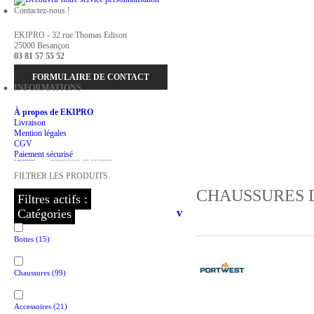
Contactez-nous !
EKIPRO - 32 rue Thomas Edison
25000 Besançon
03 81 57 55 52
FORMULAIRE DE CONTACT
INFORMATIONS
À propos de EKIPRO
Livraison
Mention légales
CGV
Paiement sécurisé
Accueil
>
Chaussures de sécurité
FILTRER LES PRODUITS
CHAUSSURES 
Filtres actifs :
Catégories
v
Bottes
(15)
Chaussures
(99)
Accessoires
(21)