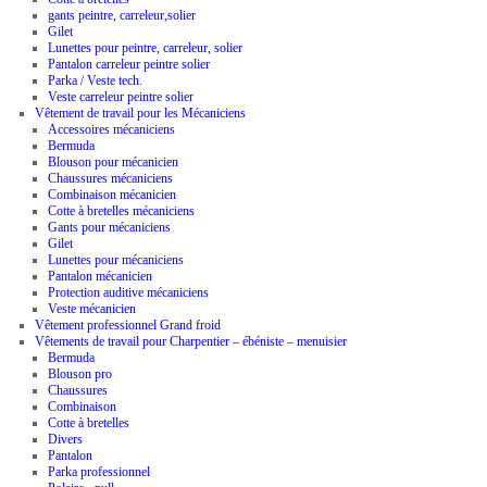
gants peintre, carreleur,solier
Gilet
Lunettes pour peintre, carreleur, solier
Pantalon carreleur peintre solier
Parka / Veste tech.
Veste carreleur peintre solier
Vêtement de travail pour les Mécaniciens
Accessoires mécaniciens
Bermuda
Blouson pour mécanicien
Chaussures mécaniciens
Combinaison mécanicien
Cotte à bretelles mécaniciens
Gants pour mécaniciens
Gilet
Lunettes pour mécaniciens
Pantalon mécanicien
Protection auditive mécaniciens
Veste mécanicien
Vêtement professionnel Grand froid
Vêtements de travail pour Charpentier – ébéniste – menuisier
Bermuda
Blouson pro
Chaussures
Combinaison
Cotte à bretelles
Divers
Pantalon
Parka professionnel