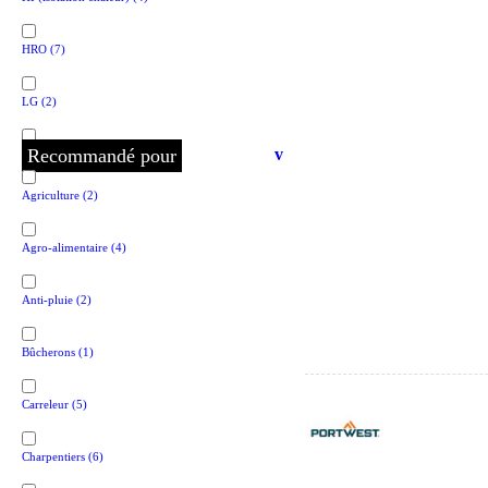
HRO
(7)
LG
(2)
Recommandé pour
v
S1
(1)
Agriculture
(2)
S1P
(16)
Agro-alimentaire
(4)
S2
(1)
Anti-pluie
(2)
S3
(22)
Bûcherons
(1)
S3S
(9)
Carreleur
(5)
S4
(2)
Charpentiers
(6)
S5
(4)