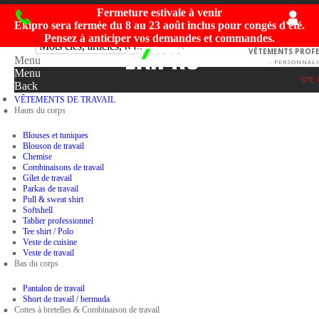
Fermeture estivale à venir
Ekipro sera fermée du
8 au 23 août inclus
pour congés d'été.
Pensez à anticiper vos demandes et commandes.
VÊTEMENTS PROFES
Menu
- PERSONNALI
Menu
SITE
Back
VÊTEMENTS DE TRAVAIL
Hauts du corps
Blouses et tuniques
Blouson de travail
Chemise
Combinaisons de travail
Gilet de travail
Parkas de travail
Pull & sweat shirt
Softshell
Tablier professionnel
Tee shirt / Polo
Veste de cuisine
Veste de travail
Bas du corps
Pantalon de travail
Short de travail / bermuda
Cottes à bretelles & Combinaison de travail