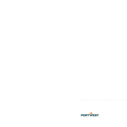
Plombiers
(4)
Réparateurs
(3)
Service en salle
(5)
Service à la personne
(5)
Travaux publics
(7)