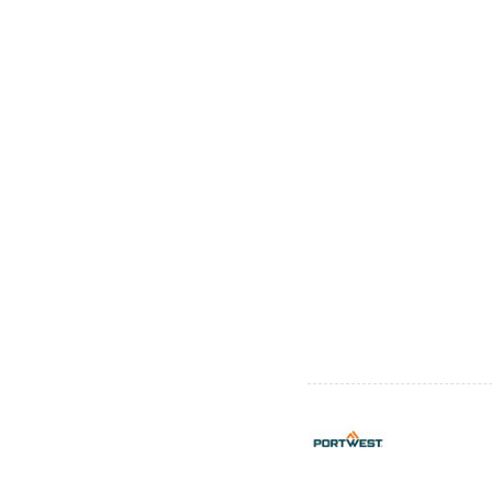
Manutention moyenne
(6)
Manutention moyenne et légère
(6)
Maçonnerie
(3)
Mecaniciens
(4)
Menuisiers
(5)
Médical
(3)
Métallurgie
(1)
Métiers du bâtiment
(5)
Nettoyage
(2)
Peintre
(4)