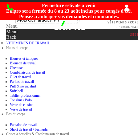
Fermeture estivale à venir
Ekipro sera fermée du
8 au 23 août inclus
pour congés d'été.
Pensez à anticiper vos demandes et commandes.
VÊTEMENTS PROFES
Menu
- PERSONNALI
Menu
SITE
Back
VÊTEMENTS DE TRAVAIL
Hauts du corps
Blouses et tuniques
Blouson de travail
Chemise
Combinaisons de travail
Gilet de travail
Parkas de travail
Pull & sweat shirt
Softshell
Tablier professionnel
Tee shirt / Polo
Veste de cuisine
Veste de travail
Bas du corps
Pantalon de travail
Short de travail / bermuda
Cottes à bretelles & Combinaison de travail