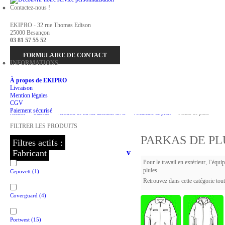
Contactez-nous !
EKIPRO - 32 rue Thomas Edison
25000 Besançon
03 81 57 55 52
FORMULAIRE DE CONTACT
INFORMATIONS
À propos de EKIPRO
Livraison
Mention légales
CGV
Paiement sécurisé
Accueil
>
Saisons
>
Vêtement de travail automne hiver
>
Vêtements de pluie
>
Parkas de pluie
FILTRER LES PRODUITS
PARKAS DE PL
Filtres actifs :
Fabricant
v
Pour le travail en extérieur, l’équ
pluies.
Cepovett
(1)
Retrouvez dans cette catégorie tout
Coverguard
(4)
Portwest
(15)