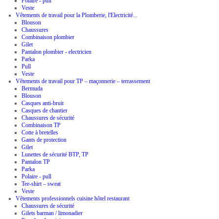
Polaire - pull
Veste
Vêtements de travail pour la Plomberie, l'Electricité...
Blouson
Chaussures
Combinaison plombier
Gilet
Pantalon plombier - electricien
Parka
Pull
Veste
Vêtements de travail pour TP – maçonnerie – terrassement
Bermuda
Blouson
Casques anti-bruit
Casques de chantier
Chaussures de sécurité
Combinaison TP
Cotte à bretelles
Gants de protection
Gilet
Lunettes de sécurité BTP, TP
Pantalon TP
Parka
Polaire - pull
Tee-shirt – sweat
Veste
Vêtements professionnels cuisine hôtel restaurant
Chaussures de sécurité
Gilets barman / limonadier