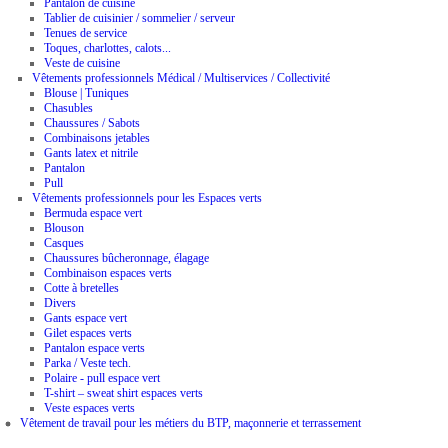
Pantalon de cuisine
Tablier de cuisinier / sommelier / serveur
Tenues de service
Toques, charlottes, calots...
Veste de cuisine
Vêtements professionnels Médical / Multiservices / Collectivité
Blouse | Tuniques
Chasubles
Chaussures / Sabots
Combinaisons jetables
Gants latex et nitrile
Pantalon
Pull
Vêtements professionnels pour les Espaces verts
Bermuda espace vert
Blouson
Casques
Chaussures bûcheronnage, élagage
Combinaison espaces verts
Cotte à bretelles
Divers
Gants espace vert
Gilet espaces verts
Pantalon espace verts
Parka / Veste tech.
Polaire - pull espace vert
T-shirt – sweat shirt espaces verts
Veste espaces verts
Vêtement de travail pour les métiers du BTP, maçonnerie et terrassement