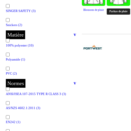
Blousons de pluie
SINGER SAFETY
(3)
Parkas de pluie
Snickers
(2)
Matière
v
100% polyester
(10)
Polyamide
(1)
PVC
(2)
Normes
v
ANSI/ISEA 107-2015 TYPE R CLASS 3
(3)
AS/NZS 4602.1:2011
(3)
EN242
(1)