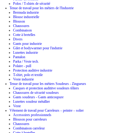
Polos / T-shirts de sécurité
Tenue de travail pour les métiers de l'Industrie
Bermuda industrie
Blouse industrielle
Blouson
Chaussures
Combinaison
Cotte à bretelles
Divers
Gants pour industrie
Gilet et bodywarmer pour l'indutrie
Lunettes industrie
Pantalon
Parka / Veste tech.
Polaire - pull
Protection auditive industrie
T-shirt, polo et textile
Veste industrie
Tenue de travail pour les métiers Soudeurs - Zingueurs
Casques et protection audititve soudeurs tôliers
Chaussures de sécurité soudeurs
Gants soudeurs - Gants anticoupure
Lunettes soudeur métallier
Veste
Vêtement de travail pour Carreleurs – peintre – solier
Accessoires professionnels
Blouson pour carreleurs
Chaussures
Combinaison carreleur
Cotte à bretelles