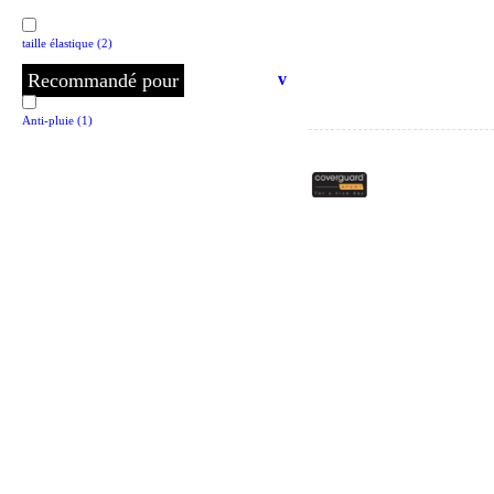
EN13034
(2)
taille élastique
(2)
EN14058
(2)
Recommandé pour
v
EN14116 (retardateur flamme)
(2)
Anti-pluie
(1)
EN 20471 classe 3.2
(1)
EN61482 (protection thermique / arc électrique)
(1)
EN ISO 20471 Classe 3
(10)
GO/RT 3279
(1)
RIS-3279-TOM
(1)