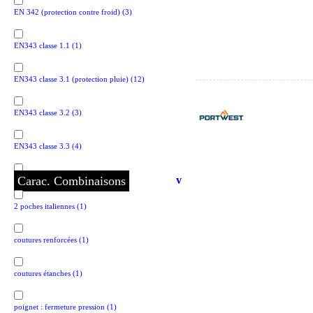
EN 342 (protection contre froid)
(3)
EN343 classe 1.1
(1)
EN343 classe 3.1 (protection pluie)
(12)
EN343 classe 3.2
(3)
EN343 classe 3.3
(4)
Carac. Combinaisons
v
EN1149 (antistatique)
(2)
2 poches italiennes
(1)
EN1149 (antistatique)
(2)
coutures renforcées
(1)
EN11611 (protection chaleur et projection)
(1)
coutures étanches
(1)
EN11612 (protection chaleur et flamme)
(1)
poignet : fermeture pression
(1)