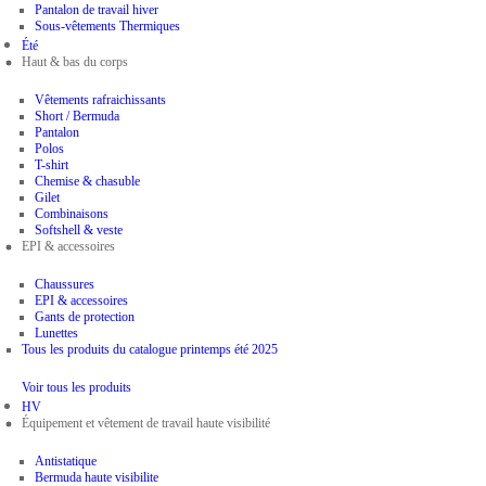
Pantalon de travail hiver
Sous-vêtements Thermiques
Été
Haut & bas du corps
Vêtements rafraichissants
Short / Bermuda
Pantalon
Polos
T-shirt
Chemise & chasuble
Gilet
Combinaisons
Softshell & veste
EPI & accessoires
Chaussures
EPI & accessoires
Gants de protection
Lunettes
Tous les produits du catalogue printemps été 2025
Voir tous les produits
HV
Équipement et vêtement de travail haute visibilité
Antistatique
Bermuda haute visibilite