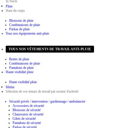
In Stock
Pluie
Haut du corps
Blousons de pluie
Combinaisons de pluie
Parkas de pluie
Tous nos équipements anti-pluie
Bas du corps
TOUS NOS VÊTEMENTS DE TRAVAIL ANTI-PLUIE
Bottes de pluie
Combinaisons de pluie
Pantalons de pluie
Haute visibilité pluie
Haute visibilité pluie
Métier
Sélection de vos tenues de travail par secteur d'activité
Sécurité privée / intervention / gardiennage / ambulancier
Accessoires de sécurité
Blousons de sécurité
Chaussures de sécurité
Gilets de sécurité
Pantalons de sécurité
Parkas de sécurité