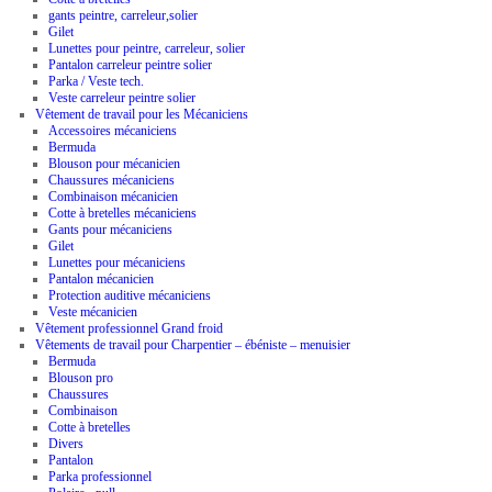
gants peintre, carreleur,solier
Gilet
Lunettes pour peintre, carreleur, solier
Pantalon carreleur peintre solier
Parka / Veste tech.
Veste carreleur peintre solier
Vêtement de travail pour les Mécaniciens
Accessoires mécaniciens
Bermuda
Blouson pour mécanicien
Chaussures mécaniciens
Combinaison mécanicien
Cotte à bretelles mécaniciens
Gants pour mécaniciens
Gilet
Lunettes pour mécaniciens
Pantalon mécanicien
Protection auditive mécaniciens
Veste mécanicien
Vêtement professionnel Grand froid
Vêtements de travail pour Charpentier – ébéniste – menuisier
Bermuda
Blouson pro
Chaussures
Combinaison
Cotte à bretelles
Divers
Pantalon
Parka professionnel