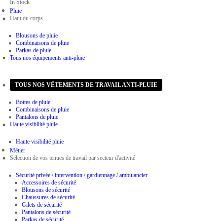
In Stock
Pluie
Haut du corps
Blousons de pluie
Combinaisons de pluie
Parkas de pluie
Tous nos équipements anti-pluie
Bas du corps
TOUS NOS VÊTEMENTS DE TRAVAIL ANTI-PLUIE
Bottes de pluie
Combinaisons de pluie
Pantalons de pluie
Haute visibilité pluie
Haute visibilité pluie
Métier
Sélection de vos tenues de travail par secteur d'activité
Sécurité privée / intervention / gardiennage / ambulancier
Accessoires de sécurité
Blousons de sécurité
Chaussures de sécurité
Gilets de sécurité
Pantalons de sécurité
Parkas de sécurité