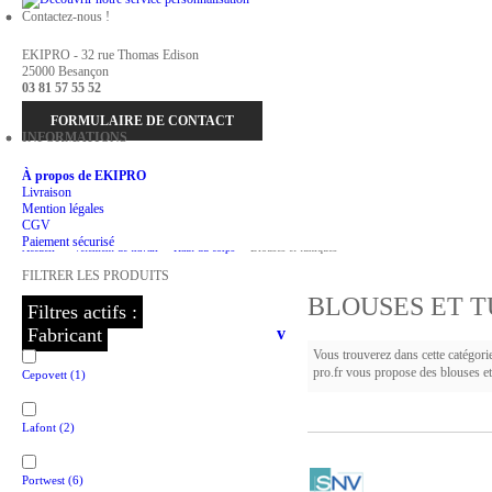
Contactez-nous !
EKIPRO - 32 rue Thomas Edison
25000 Besançon
03 81 57 55 52
FORMULAIRE DE CONTACT
INFORMATIONS
À propos de EKIPRO
Livraison
Mention légales
CGV
Paiement sécurisé
Accueil
>
Vetement de travail
>
Haut du corps
>
Blouses et tuniques
FILTRER LES PRODUITS
BLOUSES ET 
Filtres actifs :
Fabricant
v
Vous trouverez dans cette catégori
pro.fr vous propose des blouses et
Cepovett
(1)
Lafont
(2)
Portwest
(6)