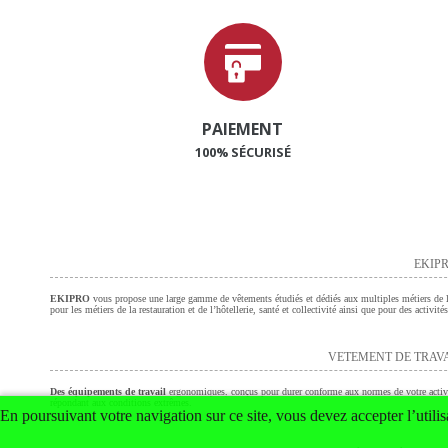
PAIEMENT
100% SÉCURISÉ
EKIPR
EKIPRO
vous propose une large gamme de vêtements étudiés et dédiés aux multiples métiers de l’a
pour les métiers de la restauration et de l’hôtellerie, santé et collectivité ainsi que pour des activi
VETEMENT DE TRAV
Des équipements de travail
ergonomiques, conçus pour durer conforme aux normes de votre activ
répondant aux conditions extrêmes.
En poursuivant votre navigation sur ce site, vous devez accepter l’utilis