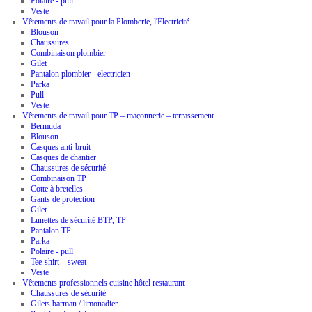
Polaire - pull
Veste
Vêtements de travail pour la Plomberie, l'Electricité...
Blouson
Chaussures
Combinaison plombier
Gilet
Pantalon plombier - electricien
Parka
Pull
Veste
Vêtements de travail pour TP – maçonnerie – terrassement
Bermuda
Blouson
Casques anti-bruit
Casques de chantier
Chaussures de sécurité
Combinaison TP
Cotte à bretelles
Gants de protection
Gilet
Lunettes de sécurité BTP, TP
Pantalon TP
Parka
Polaire - pull
Tee-shirt – sweat
Veste
Vêtements professionnels cuisine hôtel restaurant
Chaussures de sécurité
Gilets barman / limonadier