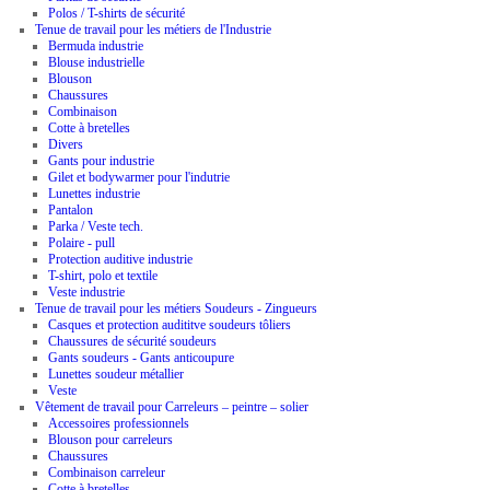
Polos / T-shirts de sécurité
Tenue de travail pour les métiers de l'Industrie
Bermuda industrie
Blouse industrielle
Blouson
Chaussures
Combinaison
Cotte à bretelles
Divers
Gants pour industrie
Gilet et bodywarmer pour l'indutrie
Lunettes industrie
Pantalon
Parka / Veste tech.
Polaire - pull
Protection auditive industrie
T-shirt, polo et textile
Veste industrie
Tenue de travail pour les métiers Soudeurs - Zingueurs
Casques et protection audititve soudeurs tôliers
Chaussures de sécurité soudeurs
Gants soudeurs - Gants anticoupure
Lunettes soudeur métallier
Veste
Vêtement de travail pour Carreleurs – peintre – solier
Accessoires professionnels
Blouson pour carreleurs
Chaussures
Combinaison carreleur
Cotte à bretelles