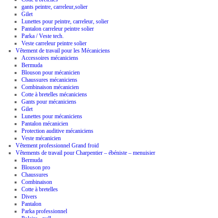
gants peintre, carreleur,solier
Gilet
Lunettes pour peintre, carreleur, solier
Pantalon carreleur peintre solier
Parka / Veste tech.
Veste carreleur peintre solier
Vêtement de travail pour les Mécaniciens
Accessoires mécaniciens
Bermuda
Blouson pour mécanicien
Chaussures mécaniciens
Combinaison mécanicien
Cotte à bretelles mécaniciens
Gants pour mécaniciens
Gilet
Lunettes pour mécaniciens
Pantalon mécanicien
Protection auditive mécaniciens
Veste mécanicien
Vêtement professionnel Grand froid
Vêtements de travail pour Charpentier – ébéniste – menuisier
Bermuda
Blouson pro
Chaussures
Combinaison
Cotte à bretelles
Divers
Pantalon
Parka professionnel