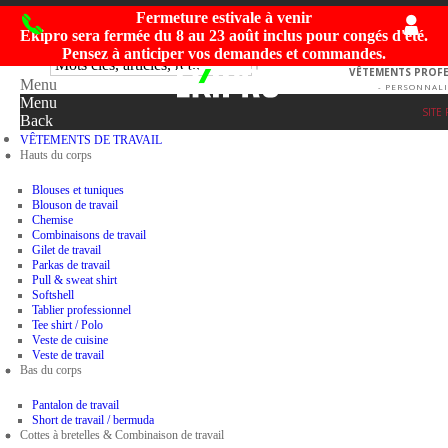
Fermeture estivale à venir
Ekipro sera fermée du
8 au 23 août inclus
pour congés d'été.
Pensez à anticiper vos demandes et commandes.
VÊTEMENTS PROFES
Menu
- PERSONNALI
Menu
SITE
Back
VÊTEMENTS DE TRAVAIL
Hauts du corps
Blouses et tuniques
Blouson de travail
Chemise
Combinaisons de travail
Gilet de travail
Parkas de travail
Pull & sweat shirt
Softshell
Tablier professionnel
Tee shirt / Polo
Veste de cuisine
Veste de travail
Bas du corps
Pantalon de travail
Short de travail / bermuda
Cottes à bretelles & Combinaison de travail