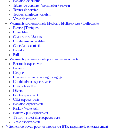
Pantalon de cuisine
Tablier de cuisinier / sommelier / serveur
Tenues de service
Toques, charlottes, calots...
Veste de cuisine
Vêtements professionnels Médical / Multiservices / Collectivité
Blouse | Tuniques
Chasubles
Chaussures / Sabots
Combinaisons jetables
Gants latex et nitrile
Pantalon
Pull
Vêtements professionnels pour les Espaces verts
Bermuda espace vert
Blouson
Casques
Chaussures bûcheronnage, élagage
Combinaison espaces verts
Cotte à bretelles
Divers
Gants espace vert
Gilet espaces verts
Pantalon espace verts
Parka / Veste tech.
Polaire - pull espace vert
T-shirt – sweat shirt espaces verts
Veste espaces verts
Vêtement de travail pour les métiers du BTP, maçonnerie et terrassement