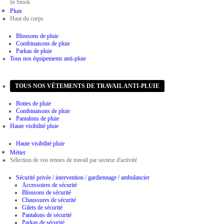
In Stock
Pluie
Haut du corps
Blousons de pluie
Combinaisons de pluie
Parkas de pluie
Tous nos équipements anti-pluie
Bas du corps
TOUS NOS VÊTEMENTS DE TRAVAIL ANTI-PLUIE
Bottes de pluie
Combinaisons de pluie
Pantalons de pluie
Haute visibilité pluie
Haute visibilité pluie
Métier
Sélection de vos tenues de travail par secteur d'activité
Sécurité privée / intervention / gardiennage / ambulancier
Accessoires de sécurité
Blousons de sécurité
Chaussures de sécurité
Gilets de sécurité
Pantalons de sécurité
Parkas de sécurité