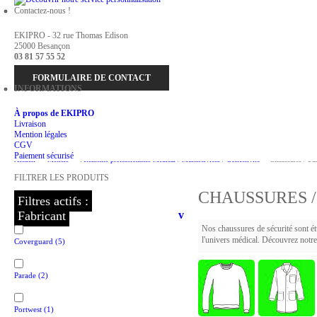
Contactez-nous !
EKIPRO - 32 rue Thomas Edison
25000 Besançon
03 81 57 55 52
FORMULAIRE DE CONTACT
INFORMATIONS
À propos de EKIPRO
Livraison
Mention légales
CGV
Paiement sécurisé
Accueil
>
Métiers
>
Vêtements professionnels Médical / Multiservices / Collectivité
>
Chaussures / Sa
FILTRER LES PRODUITS
CHAUSSURES /
Filtres actifs :
Fabricant
v
Nos chaussures de sécurité sont étu
l'univers médical. Découvrez notre 
Coverguard
(5)
Parade
(2)
Portwest
(1)