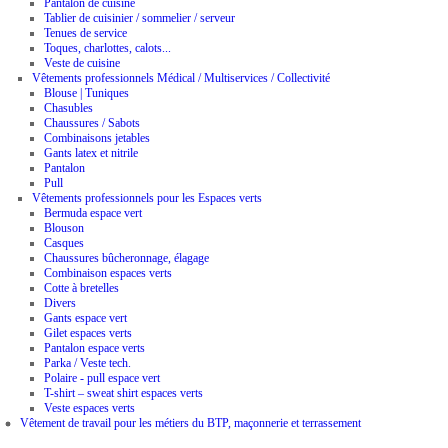
Pantalon de cuisine
Tablier de cuisinier / sommelier / serveur
Tenues de service
Toques, charlottes, calots...
Veste de cuisine
Vêtements professionnels Médical / Multiservices / Collectivité
Blouse | Tuniques
Chasubles
Chaussures / Sabots
Combinaisons jetables
Gants latex et nitrile
Pantalon
Pull
Vêtements professionnels pour les Espaces verts
Bermuda espace vert
Blouson
Casques
Chaussures bûcheronnage, élagage
Combinaison espaces verts
Cotte à bretelles
Divers
Gants espace vert
Gilet espaces verts
Pantalon espace verts
Parka / Veste tech.
Polaire - pull espace vert
T-shirt – sweat shirt espaces verts
Veste espaces verts
Vêtement de travail pour les métiers du BTP, maçonnerie et terrassement