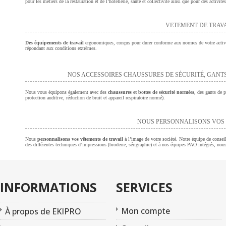
pour les métiers de la restauration et de l’hôtellerie, santé et collectivité ainsi que pour des activi
VETEMENT DE TRAV
Des équipements de travail
ergonomiques, conçus pour durer conforme aux normes de votre activ
répondant aux conditions extrêmes.
NOS ACCESSOIRES CHAUSSURES DE SÉCURITÉ, GANTS
Nous vous équipons également avec des
chaussures et bottes de sécurité normées
, des gants de p
protection auditive, réduction de bruit et appareil respiratoire normé).
NOUS PERSONNALISONS VOS 
Nous
personnalisons vos vêtements de travail
à l’image de votre société. Notre équipe de consei
des différentes techniques d’impressions (broderie, sérigraphie) et à nos équipes PAO intégrés, nou
INFORMATIONS
SERVICES
Mon compte
À propos de EKIPRO