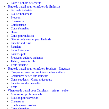
Polos / T-shirts de sécurité
Tenue de travail pour les métiers de l'Industrie
Bermuda industrie
Blouse industrielle
Blouson
Chaussures
Combinaison
Cotte à bretelles
Divers
Gants pour industrie
Gilet et bodywarmer pour l'indutrie
Lunettes industrie
Pantalon
Parka / Veste tech.
Polaire - pull
Protection auditive industrie
T-shirt, polo et textile
Veste industrie
Tenue de travail pour les métiers Soudeurs - Zingueurs
Casques et protection audititve soudeurs tôliers
Chaussures de sécurité soudeurs
Gants soudeurs - Gants anticoupure
Lunettes soudeur métallier
Veste
Vêtement de travail pour Carreleurs – peintre – solier
Accessoires professionnels
Blouson pour carreleurs
Chaussures
Combinaison carreleur
Cotte à bretelles