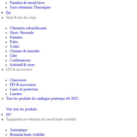
Pantalon de travail hiver
Sous-vêtements Thermiques
Été
Haut & bas du corps
Vêtements rafraichissants
Short / Bermuda
Pantalon
Polos
T-shirt
Chemise & chasuble
Gilet
Combinaisons
Softshell & veste
EPI & accessoires
Chaussures
EPI & accessoires
Gants de protection
Lunettes
Tous les produits du catalogue printemps été 2025
Voir tous les produits
HV
Équipement et vêtement de travail haute visibilité
Antistatique
Bermuda haute visibilite