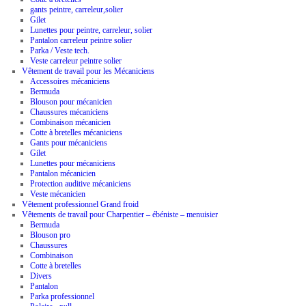
gants peintre, carreleur,solier
Gilet
Lunettes pour peintre, carreleur, solier
Pantalon carreleur peintre solier
Parka / Veste tech.
Veste carreleur peintre solier
Vêtement de travail pour les Mécaniciens
Accessoires mécaniciens
Bermuda
Blouson pour mécanicien
Chaussures mécaniciens
Combinaison mécanicien
Cotte à bretelles mécaniciens
Gants pour mécaniciens
Gilet
Lunettes pour mécaniciens
Pantalon mécanicien
Protection auditive mécaniciens
Veste mécanicien
Vêtement professionnel Grand froid
Vêtements de travail pour Charpentier – ébéniste – menuisier
Bermuda
Blouson pro
Chaussures
Combinaison
Cotte à bretelles
Divers
Pantalon
Parka professionnel