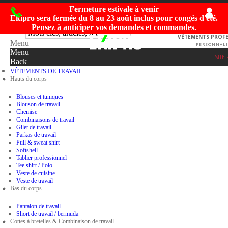
Fermeture estivale à venir
Ekipro sera fermée du
8 au 23 août inclus
pour congés d'été.
Pensez à anticiper vos demandes et commandes.
VÊTEMENTS PROFES
Menu
- PERSONNALI
Menu
SITE
Back
VÊTEMENTS DE TRAVAIL
Hauts du corps
Blouses et tuniques
Blouson de travail
Chemise
Combinaisons de travail
Gilet de travail
Parkas de travail
Pull & sweat shirt
Softshell
Tablier professionnel
Tee shirt / Polo
Veste de cuisine
Veste de travail
Bas du corps
Pantalon de travail
Short de travail / bermuda
Cottes à bretelles & Combinaison de travail