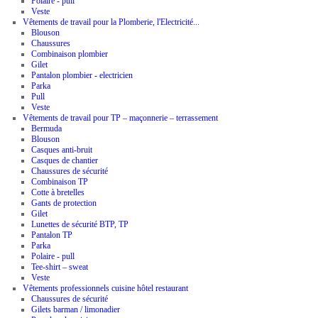
Polaire - pull
Veste
Vêtements de travail pour la Plomberie, l'Electricité...
Blouson
Chaussures
Combinaison plombier
Gilet
Pantalon plombier - electricien
Parka
Pull
Veste
Vêtements de travail pour TP – maçonnerie – terrassement
Bermuda
Blouson
Casques anti-bruit
Casques de chantier
Chaussures de sécurité
Combinaison TP
Cotte à bretelles
Gants de protection
Gilet
Lunettes de sécurité BTP, TP
Pantalon TP
Parka
Polaire - pull
Tee-shirt – sweat
Veste
Vêtements professionnels cuisine hôtel restaurant
Chaussures de sécurité
Gilets barman / limonadier