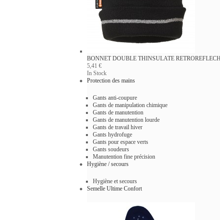
BONNET DOUBLE THINSULATE RETROREFLEC
5,41 €
In Stock
Protection des mains
Gants anti-coupure
Gants de manipulation chimique
Gants de manutention
Gants de manutention lourde
Gants de travail hiver
Gants hydrofuge
Gants pour espace verts
Gants soudeurs
Manutention fine précision
Hygiène / secours
Hygiène et secours
Semelle Ultime Confort