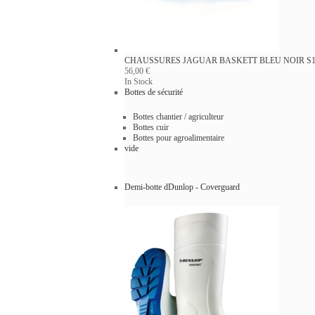
CHAUSSURES JAGUAR BASKETT BLEU NOIR S1P
56,00 €
In Stock
Bottes de sécurité
Bottes chantier / agriculteur
Bottes cuir
Bottes pour agroalimentaire
vide
Demi-botte dDunlop - Coverguard