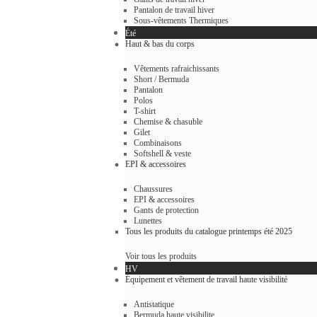
Pantalon de travail hiver
Sous-vêtements Thermiques
Été
Haut & bas du corps
Vêtements rafraichissants
Short / Bermuda
Pantalon
Polos
T-shirt
Chemise & chasuble
Gilet
Combinaisons
Softshell & veste
EPI & accessoires
Chaussures
EPI & accessoires
Gants de protection
Lunettes
Tous les produits du catalogue printemps été 2025
Voir tous les produits
HV
Équipement et vêtement de travail haute visibilité
Antistatique
Bermuda haute visibilite