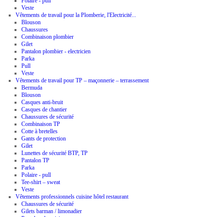
Polaire - pull
Veste
Vêtements de travail pour la Plomberie, l'Electricité...
Blouson
Chaussures
Combinaison plombier
Gilet
Pantalon plombier - electricien
Parka
Pull
Veste
Vêtements de travail pour TP – maçonnerie – terrassement
Bermuda
Blouson
Casques anti-bruit
Casques de chantier
Chaussures de sécurité
Combinaison TP
Cotte à bretelles
Gants de protection
Gilet
Lunettes de sécurité BTP, TP
Pantalon TP
Parka
Polaire - pull
Tee-shirt – sweat
Veste
Vêtements professionnels cuisine hôtel restaurant
Chaussures de sécurité
Gilets barman / limonadier