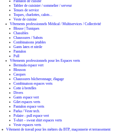
Pantalon de cuisine
Tablier de cuisinier / sommelier / serveur
Tenues de service
Toques, charlottes, calots...
Veste de cuisine
Vêtements professionnels Médical / Multiservices / Collectivité
Blouse | Tuniques
Chasubles
Chaussures / Sabots
Combinaisons jetables
Gants latex et nitrile
Pantalon
Pull
Vêtements professionnels pour les Espaces verts
Bermuda espace vert
Blouson
Casques
Chaussures bûcheronnage, élagage
Combinaison espaces verts
Cotte à bretelles
Divers
Gants espace vert
Gilet espaces verts
Pantalon espace verts
Parka / Veste tech.
Polaire - pull espace vert
T-shirt – sweat shirt espaces verts
Veste espaces verts
Vêtement de travail pour les métiers du BTP, maçonnerie et terrassement