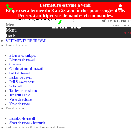
Fermeture estivale à venir
Ekipro sera fermée du
8 au 23 août inclus
pour congés d'été.
Pensez à anticiper vos demandes et commandes.
VÊTEMENTS PROFES
Menu
- PERSONNALI
Menu
SITE
Back
VÊTEMENTS DE TRAVAIL
Hauts du corps
Blouses et tuniques
Blouson de travail
Chemise
Combinaisons de travail
Gilet de travail
Parkas de travail
Pull & sweat shirt
Softshell
Tablier professionnel
Tee shirt / Polo
Veste de cuisine
Veste de travail
Bas du corps
Pantalon de travail
Short de travail / bermuda
Cottes à bretelles & Combinaison de travail