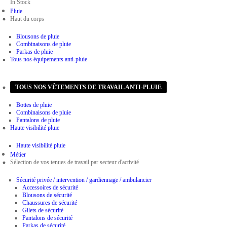
In Stock
Pluie
Haut du corps
Blousons de pluie
Combinaisons de pluie
Parkas de pluie
Tous nos équipements anti-pluie
Bas du corps
TOUS NOS VÊTEMENTS DE TRAVAIL ANTI-PLUIE
Bottes de pluie
Combinaisons de pluie
Pantalons de pluie
Haute visibilité pluie
Haute visibilité pluie
Métier
Sélection de vos tenues de travail par secteur d'activité
Sécurité privée / intervention / gardiennage / ambulancier
Accessoires de sécurité
Blousons de sécurité
Chaussures de sécurité
Gilets de sécurité
Pantalons de sécurité
Parkas de sécurité