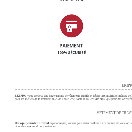
PAIEMENT
100% SÉCURISÉ
EKIPR
EKIPRO
vous propose une large gamme de vêtements étudiés et dédiés aux multiples métiers de l’a
pour les métiers de la restauration et de l’hôtellerie, santé et collectivité ainsi que pour des activi
VETEMENT DE TRAV
Des équipements de travail
ergonomiques, conçus pour durer conforme aux normes de votre activ
répondant aux conditions extrêmes.