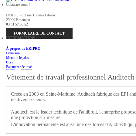
Contactez-nous !
EKIPRO - 32 rue Thomas Edison
25000 Besançon
03 81 57 55 52
FORMULAIRE DE CONTACT
INFORMATIONS
À propos de EKIPRO
Livraison
Mention légales
CGV
Paiement sécurisé
Accueil
>
Auditech
Vêtement de travail professionnel Auditech
Créée en 2003 en Seine-Maritime, Auditech fabrique des EPI antib
de divers secteurs.
Auditech est le leader technique de l'antibruit, l'entreprise propo
une protection sur-mesure.
L'innovation permanente est aussi une des forces d'Auditech qui 