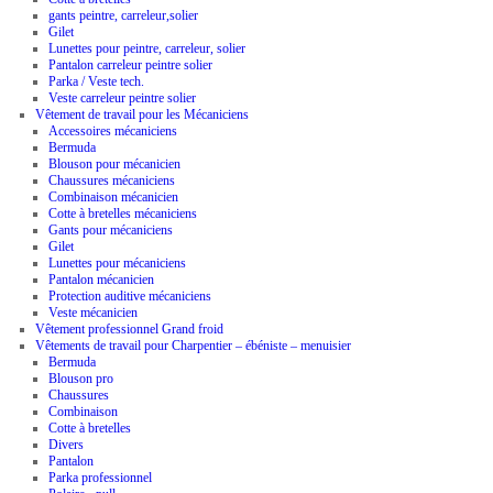
gants peintre, carreleur,solier
Gilet
Lunettes pour peintre, carreleur, solier
Pantalon carreleur peintre solier
Parka / Veste tech.
Veste carreleur peintre solier
Vêtement de travail pour les Mécaniciens
Accessoires mécaniciens
Bermuda
Blouson pour mécanicien
Chaussures mécaniciens
Combinaison mécanicien
Cotte à bretelles mécaniciens
Gants pour mécaniciens
Gilet
Lunettes pour mécaniciens
Pantalon mécanicien
Protection auditive mécaniciens
Veste mécanicien
Vêtement professionnel Grand froid
Vêtements de travail pour Charpentier – ébéniste – menuisier
Bermuda
Blouson pro
Chaussures
Combinaison
Cotte à bretelles
Divers
Pantalon
Parka professionnel