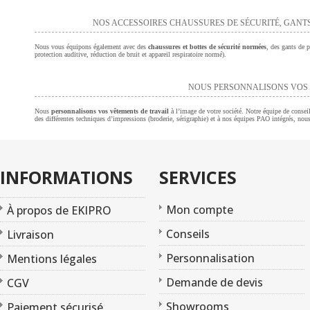
NOS ACCESSOIRES CHAUSSURES DE SÉCURITÉ, GANTS
Nous vous équipons également avec des
chaussures et bottes de sécurité normées
, des gants de p
protection auditive, réduction de bruit et appareil respiratoire normé).
NOUS PERSONNALISONS VOS 
Nous
personnalisons vos vêtements de travail
à l’image de votre société. Notre équipe de consei
des différentes techniques d’impressions (broderie, sérigraphie) et à nos équipes PAO intégrés, nou
INFORMATIONS
SERVICES
Mon compte
À propos de EKIPRO
Conseils
Livraison
Personnalisation
Mentions légales
Demande de devis
CGV
Showrooms
Paiement sécurisé