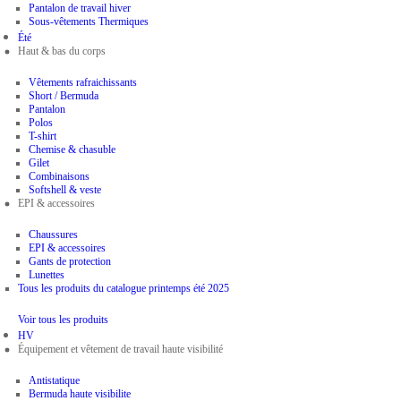
Pantalon de travail hiver
Sous-vêtements Thermiques
Été
Haut & bas du corps
Vêtements rafraichissants
Short / Bermuda
Pantalon
Polos
T-shirt
Chemise & chasuble
Gilet
Combinaisons
Softshell & veste
EPI & accessoires
Chaussures
EPI & accessoires
Gants de protection
Lunettes
Tous les produits du catalogue printemps été 2025
Voir tous les produits
HV
Équipement et vêtement de travail haute visibilité
Antistatique
Bermuda haute visibilite