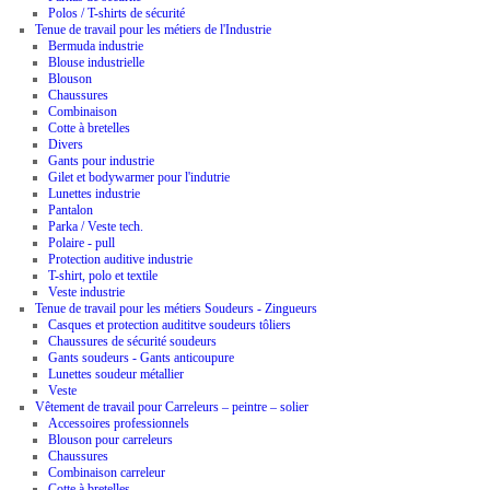
Polos / T-shirts de sécurité
Tenue de travail pour les métiers de l'Industrie
Bermuda industrie
Blouse industrielle
Blouson
Chaussures
Combinaison
Cotte à bretelles
Divers
Gants pour industrie
Gilet et bodywarmer pour l'indutrie
Lunettes industrie
Pantalon
Parka / Veste tech.
Polaire - pull
Protection auditive industrie
T-shirt, polo et textile
Veste industrie
Tenue de travail pour les métiers Soudeurs - Zingueurs
Casques et protection audititve soudeurs tôliers
Chaussures de sécurité soudeurs
Gants soudeurs - Gants anticoupure
Lunettes soudeur métallier
Veste
Vêtement de travail pour Carreleurs – peintre – solier
Accessoires professionnels
Blouson pour carreleurs
Chaussures
Combinaison carreleur
Cotte à bretelles