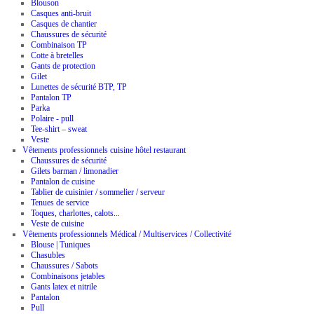
Blouson
Casques anti-bruit
Casques de chantier
Chaussures de sécurité
Combinaison TP
Cotte à bretelles
Gants de protection
Gilet
Lunettes de sécurité BTP, TP
Pantalon TP
Parka
Polaire - pull
Tee-shirt – sweat
Veste
Vêtements professionnels cuisine hôtel restaurant
Chaussures de sécurité
Gilets barman / limonadier
Pantalon de cuisine
Tablier de cuisinier / sommelier / serveur
Tenues de service
Toques, charlottes, calots...
Veste de cuisine
Vêtements professionnels Médical / Multiservices / Collectivité
Blouse | Tuniques
Chasubles
Chaussures / Sabots
Combinaisons jetables
Gants latex et nitrile
Pantalon
Pull