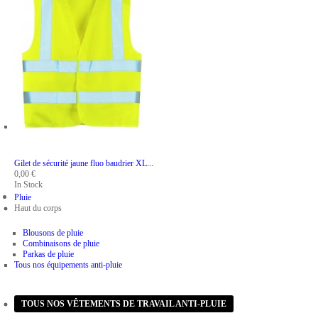
ADD TO CART
Gilet de sécurité jaune fluo baudrier XL...
0,00 €
In Stock
Pluie
Haut du corps
Blousons de pluie
Combinaisons de pluie
Parkas de pluie
Tous nos équipements anti-pluie
Bas du corps
TOUS NOS VÊTEMENTS DE TRAVAIL ANTI-PLUIE