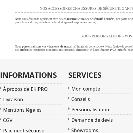
NOS ACCESSOIRES CHAUSSURES DE SÉCURITÉ, GANTS
Nous vous équipons également avec des
chaussures et bottes de sécurité normées
, des gants de p
protection auditive, réduction de bruit et appareil respiratoire normé).
NOUS PERSONNALISONS VOS 
Nous
personnalisons vos vêtements de travail
à l’image de votre société. Notre équipe de consei
des différentes techniques d’impressions (broderie, sérigraphie) et à nos équipes PAO intégrés, nou
INFORMATIONS
SERVICES
Mon compte
À propos de EKIPRO
Conseils
Livraison
Personnalisation
Mentions légales
Demande de devis
CGV
Showrooms
Paiement sécurisé