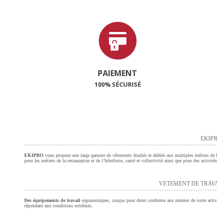
PAIEMENT
100% SÉCURISÉ
EKIPR
EKIPRO
vous propose une large gamme de vêtements étudiés et dédiés aux multiples métiers de l’a
pour les métiers de la restauration et de l’hôtellerie, santé et collectivité ainsi que pour des activi
VETEMENT DE TRAV
Des équipements de travail
ergonomiques, conçus pour durer conforme aux normes de votre activ
répondant aux conditions extrêmes.