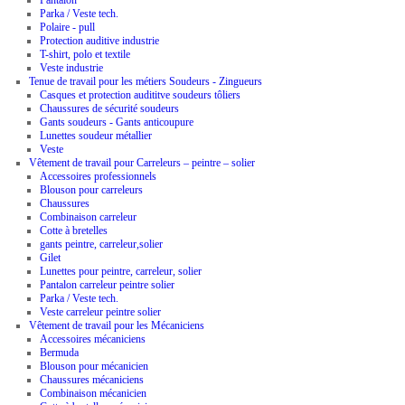
Pantalon
Parka / Veste tech.
Polaire - pull
Protection auditive industrie
T-shirt, polo et textile
Veste industrie
Tenue de travail pour les métiers Soudeurs - Zingueurs
Casques et protection audititve soudeurs tôliers
Chaussures de sécurité soudeurs
Gants soudeurs - Gants anticoupure
Lunettes soudeur métallier
Veste
Vêtement de travail pour Carreleurs – peintre – solier
Accessoires professionnels
Blouson pour carreleurs
Chaussures
Combinaison carreleur
Cotte à bretelles
gants peintre, carreleur,solier
Gilet
Lunettes pour peintre, carreleur, solier
Pantalon carreleur peintre solier
Parka / Veste tech.
Veste carreleur peintre solier
Vêtement de travail pour les Mécaniciens
Accessoires mécaniciens
Bermuda
Blouson pour mécanicien
Chaussures mécaniciens
Combinaison mécanicien