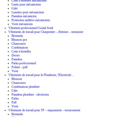
Cotte à bretelles mécaniciens
Gants pour mécaniciens
Gilet
Lunettes pour mécaniciens
Pantalon mécanicien
Protection auditive mécaniciens
Veste mécanicien
Vêtement professionnel Grand froid
Vêtements de travail pour Charpentier – ébéniste – menuisier
Bermuda
Blouson pro
Chaussures
Combinaison
Cotte à bretelles
Divers
Pantalon
Parka professionnel
Polaire - pull
Veste
Vêtements de travail pour la Plomberie, l'Electricité...
Blouson
Chaussures
Combinaison plombier
Gilet
Pantalon plombier - electricien
Parka
Pull
Veste
Vêtements de travail pour TP – maçonnerie – terrassement
Bermuda