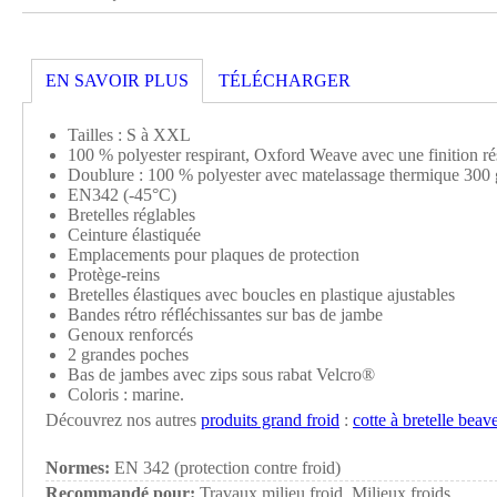
EN SAVOIR PLUS
TÉLÉCHARGER
Tailles : S à XXL
100 % polyester respirant, Oxford Weave avec une finition ré
Doublure : 100 % polyester avec matelassage thermique 300 
EN342 (-45°C)
Bretelles réglables
Ceinture élastiquée
Emplacements pour plaques de protection
Protège-reins
Bretelles élastiques avec boucles en plastique ajustables
Bandes rétro réfléchissantes sur bas de jambe
Genoux renforcés
2 grandes poches
Bas de jambes avec zips sous rabat Velcro®
Coloris : marine.
Découvrez nos autres
produits grand froid
:
cotte à bretelle beav
Normes:
EN 342 (protection contre froid)
Recommandé pour:
Travaux milieu froid, Milieux froids