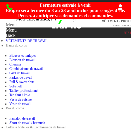
Fermeture estivale à venir
Ekipro sera fermée du
8 au 23 août inclus
pour congés d'été.
Pensez à anticiper vos demandes et commandes.
VÊTEMENTS PROFES
Menu
- PERSONNALI
Menu
SITE
Back
VÊTEMENTS DE TRAVAIL
Hauts du corps
Blouses et tuniques
Blouson de travail
Chemise
Combinaisons de travail
Gilet de travail
Parkas de travail
Pull & sweat shirt
Softshell
Tablier professionnel
Tee shirt / Polo
Veste de cuisine
Veste de travail
Bas du corps
Pantalon de travail
Short de travail / bermuda
Cottes à bretelles & Combinaison de travail